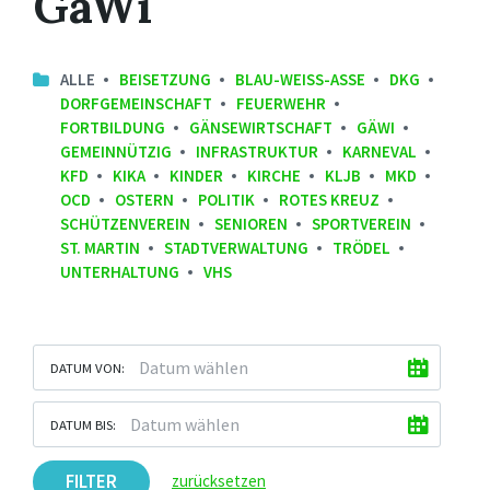
GäWi
ALLE
BEISETZUNG
BLAU-WEISS-ASSE
DKG
DORFGEMEINSCHAFT
FEUERWEHR
FORTBILDUNG
GÄNSEWIRTSCHAFT
GÄWI
GEMEINNÜTZIG
INFRASTRUKTUR
KARNEVAL
KFD
KIKA
KINDER
KIRCHE
KLJB
MKD
OCD
OSTERN
POLITIK
ROTES KREUZ
SCHÜTZENVEREIN
SENIOREN
SPORTVEREIN
ST. MARTIN
STADTVERWALTUNG
TRÖDEL
UNTERHALTUNG
VHS
DATUM VON:
DATUM BIS:
FILTER
zurücksetzen