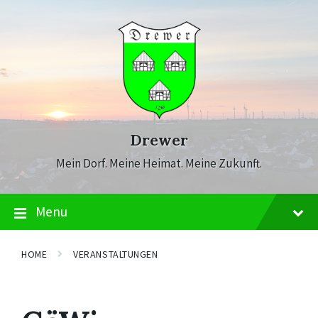
Skip
Skip
Skip
to
to
to
content
main
footer
navigation
Drewer
Mein Dorf. Meine Heimat. Meine Zukunft.
Menu
HOME
VERANSTALTUNGEN