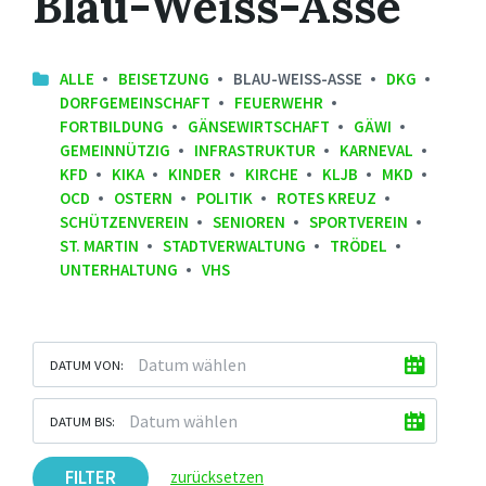
Blau-Weiss-Asse
ALLE
BEISETZUNG
BLAU-WEISS-ASSE
DKG
DORFGEMEINSCHAFT
FEUERWEHR
FORTBILDUNG
GÄNSEWIRTSCHAFT
GÄWI
GEMEINNÜTZIG
INFRASTRUKTUR
KARNEVAL
KFD
KIKA
KINDER
KIRCHE
KLJB
MKD
OCD
OSTERN
POLITIK
ROTES KREUZ
SCHÜTZENVEREIN
SENIOREN
SPORTVEREIN
ST. MARTIN
STADTVERWALTUNG
TRÖDEL
UNTERHALTUNG
VHS
DATUM VON:
DATUM BIS:
FILTER
zurücksetzen