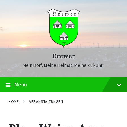
Skip
Skip
Skip
to
to
to
content
main
footer
navigation
Drewer
Mein Dorf. Meine Heimat. Meine Zukunft.
Menu
HOME
VERANSTALTUNGEN