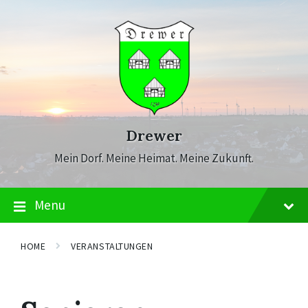
Skip
Skip
Skip
to
to
to
content
main
footer
navigation
Drewer
Mein Dorf. Meine Heimat. Meine Zukunft.
Menu
HOME
VERANSTALTUNGEN