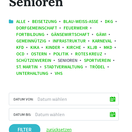
Senioren
ALLE
BEISETZUNG
BLAU-WEISS-ASSE
DKG
DORFGEMEINSCHAFT
FEUERWEHR
FORTBILDUNG
GÄNSEWIRTSCHAFT
GÄWI
GEMEINNÜTZIG
INFRASTRUKTUR
KARNEVAL
KFD
KIKA
KINDER
KIRCHE
KLJB
MKD
OCD
OSTERN
POLITIK
ROTES KREUZ
SCHÜTZENVEREIN
SENIOREN
SPORTVEREIN
ST. MARTIN
STADTVERWALTUNG
TRÖDEL
UNTERHALTUNG
VHS
DATUM VON:
DATUM BIS:
FILTER
zurücksetzen