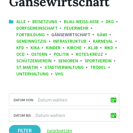
Gänsewirtschaft
ALLE
BEISETZUNG
BLAU-WEISS-ASSE
DKG
DORFGEMEINSCHAFT
FEUERWEHR
FORTBILDUNG
GÄNSEWIRTSCHAFT
GÄWI
GEMEINNÜTZIG
INFRASTRUKTUR
KARNEVAL
KFD
KIKA
KINDER
KIRCHE
KLJB
MKD
OCD
OSTERN
POLITIK
ROTES KREUZ
SCHÜTZENVEREIN
SENIOREN
SPORTVEREIN
ST. MARTIN
STADTVERWALTUNG
TRÖDEL
UNTERHALTUNG
VHS
DATUM VON:
DATUM BIS:
FILTER
zurücksetzen