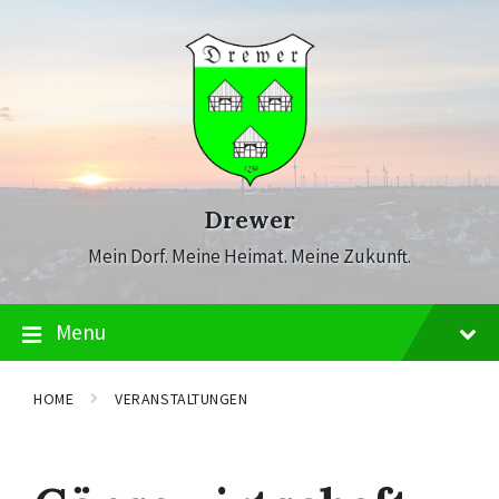
Skip
Skip
Skip
to
to
to
content
main
footer
navigation
Drewer
Mein Dorf. Meine Heimat. Meine Zukunft.
Menu
HOME
VERANSTALTUNGEN