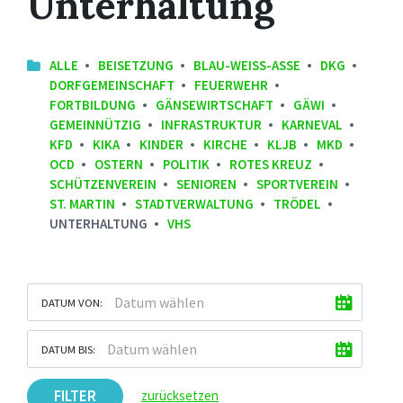
Unterhaltung
ALLE
BEISETZUNG
BLAU-WEISS-ASSE
DKG
DORFGEMEINSCHAFT
FEUERWEHR
FORTBILDUNG
GÄNSEWIRTSCHAFT
GÄWI
GEMEINNÜTZIG
INFRASTRUKTUR
KARNEVAL
KFD
KIKA
KINDER
KIRCHE
KLJB
MKD
OCD
OSTERN
POLITIK
ROTES KREUZ
SCHÜTZENVEREIN
SENIOREN
SPORTVEREIN
ST. MARTIN
STADTVERWALTUNG
TRÖDEL
UNTERHALTUNG
VHS
DATUM VON:
DATUM BIS:
FILTER
zurücksetzen