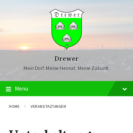
Skip
Skip
Skip
to
to
to
content
main
footer
navigation
Drewer
Mein Dorf. Meine Heimat. Meine Zukunft.
Menu
HOME
VERANSTALTUNGEN