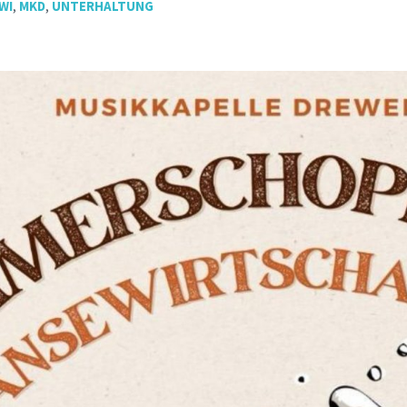
WI
,
MKD
,
UNTERHALTUNG