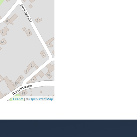
Leaflet
| ©
OpenStreetMap