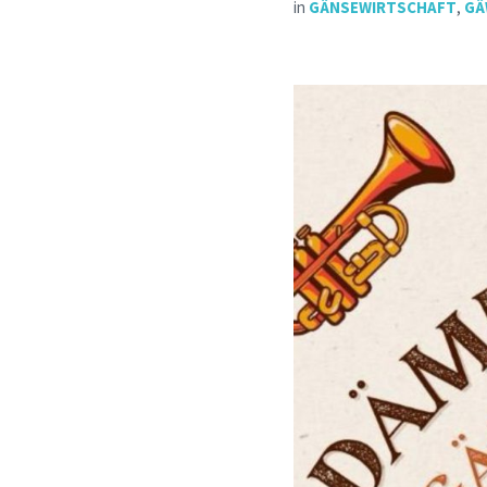
in
GÄNSEWIRTSCHAFT
,
GÄ