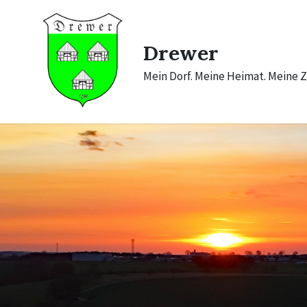
Skip
Skip
Skip
to
to
to
content
main
footer
navigation
Drewer
Mein Dorf. Meine Heimat. Meine Z