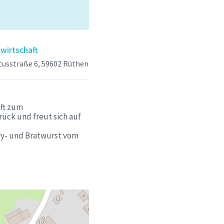
wirtschaft
usstraße 6, 59602 Rüthen
aft zum
rück und freut sich auf
ry- und Bratwurst vom