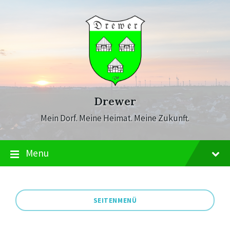
Skip
Skip
Skip
to
to
to
content
main
footer
navigation
Drewer
Mein Dorf. Meine Heimat. Meine Zukunft.
Menu
SEITENMENÜ