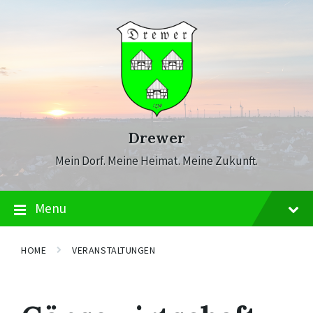
Skip
Skip
Skip
to
to
to
content
main
footer
navigation
Drewer
Mein Dorf. Meine Heimat. Meine Zukunft.
Menu
HOME
VERANSTALTUNGEN