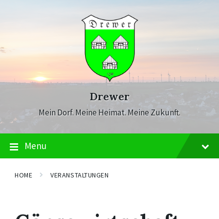
Skip
Skip
Skip
to
to
to
content
main
footer
navigation
Drewer
Mein Dorf. Meine Heimat. Meine Zukunft.
Menu
HOME
VERANSTALTUNGEN