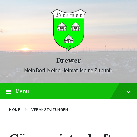
Skip
Skip
Skip
to
to
to
content
main
footer
navigation
Drewer
Mein Dorf. Meine Heimat. Meine Zukunft.
Menu
HOME
VERANSTALTUNGEN