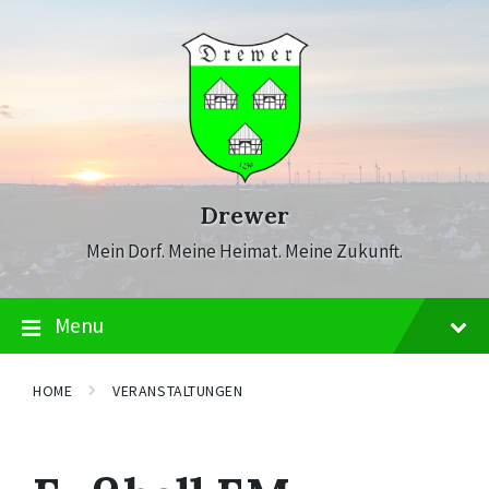
Skip
Skip
Skip
to
to
to
content
main
footer
navigation
Drewer
Mein Dorf. Meine Heimat. Meine Zukunft.
Menu
HOME
VERANSTALTUNGEN