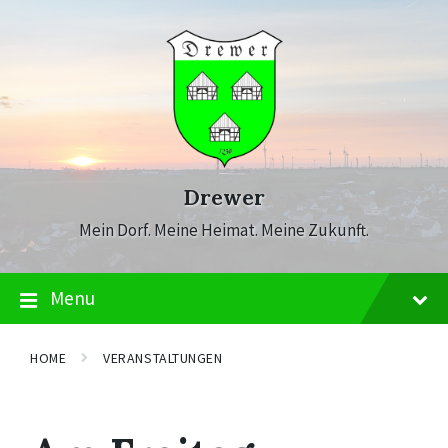
Skip
Skip
Skip
to
to
to
content
main
footer
navigation
Drewer
Mein Dorf. Meine Heimat. Meine Zukunft.
Menu
HOME
VERANSTALTUNGEN