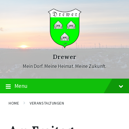
Skip
Skip
Skip
to
to
to
content
main
footer
navigation
Drewer
Mein Dorf. Meine Heimat. Meine Zukunft.
Menu
HOME
VERANSTALTUNGEN