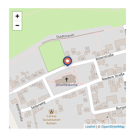
+
−
Leaflet
| ©
OpenStreetMap