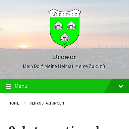
Skip
Skip
Skip
to
to
to
content
main
footer
navigation
Drewer
Mein Dorf. Meine Heimat. Meine Zukunft.
Menu
HOME
VERANSTALTUNGEN