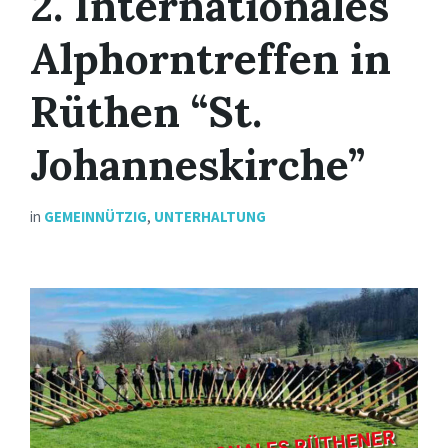
2. Internationales
Alphorntreffen in
Rüthen “St.
Johanneskirche”
in
GEMEINNÜTZIG
,
UNTERHALTUNG