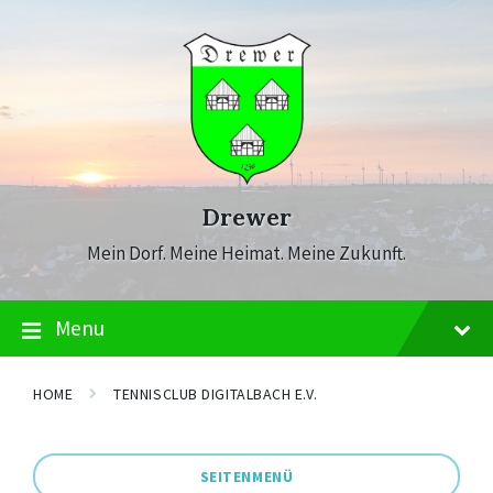
Skip
Skip
Skip
to
to
to
content
main
footer
navigation
Drewer
Mein Dorf. Meine Heimat. Meine Zukunft.
Menu
HOME
TENNISCLUB DIGITALBACH E.V.
SEITENMENÜ