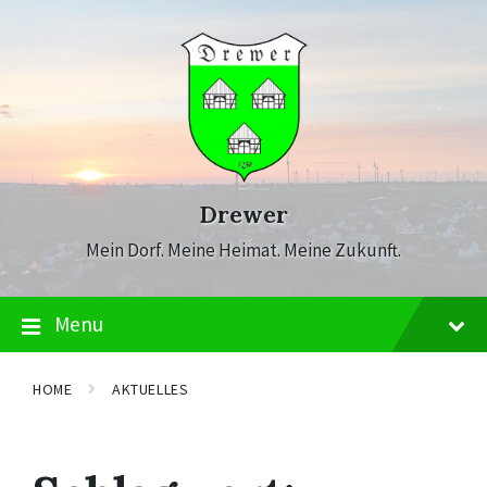
Skip
Skip
Skip
to
to
to
content
main
footer
navigation
Drewer
Mein Dorf. Meine Heimat. Meine Zukunft.
Menu
HOME
AKTUELLES