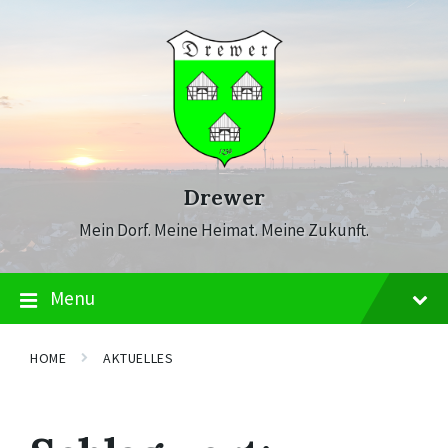
Skip
Skip
Skip
to
to
to
content
main
footer
navigation
Drewer
Mein Dorf. Meine Heimat. Meine Zukunft.
Menu
HOME
AKTUELLES