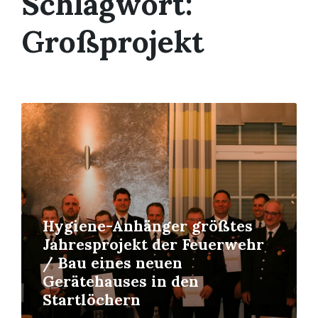
Schlagwort:
Großprojekt
Mehr
erfahren
Hygiene-Anhänger größtes
Jahresprojekt der Feuerwehr
/ Bau eines neuen
Gerätehauses in den
Startlöchern