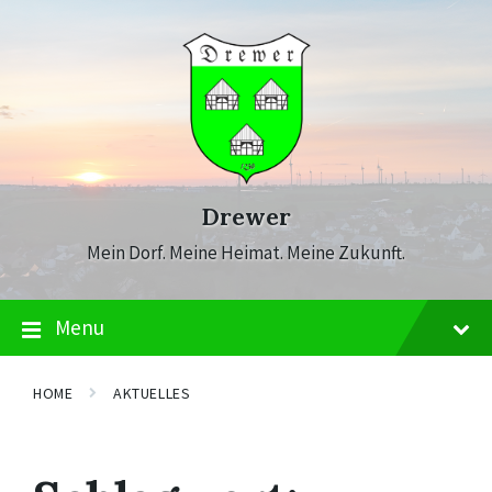
Skip
Skip
Skip
to
to
to
content
main
footer
navigation
Drewer
Mein Dorf. Meine Heimat. Meine Zukunft.
Menu
HOME
AKTUELLES