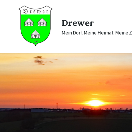
Skip
Skip
Skip
to
to
to
content
main
footer
navigation
Drewer
Mein Dorf. Meine Heimat. Meine Z