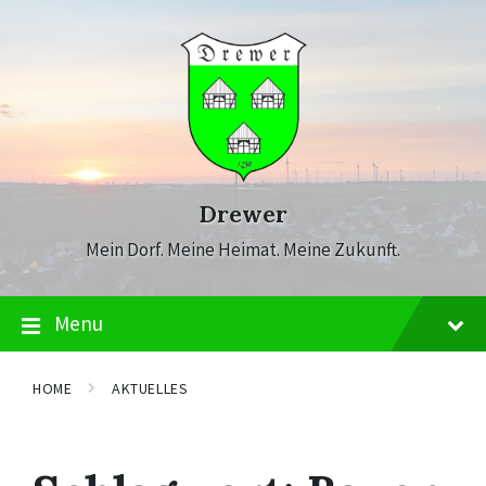
Skip
Skip
Skip
to
to
to
content
main
footer
navigation
Drewer
Mein Dorf. Meine Heimat. Meine Zukunft.
Menu
HOME
AKTUELLES