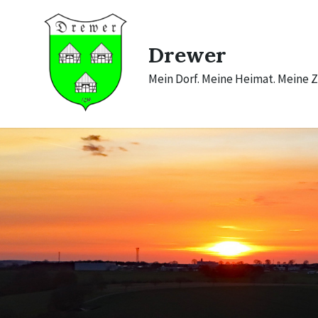
Skip
Skip
Skip
to
to
to
content
main
footer
navigation
Drewer
Mein Dorf. Meine Heimat. Meine Z