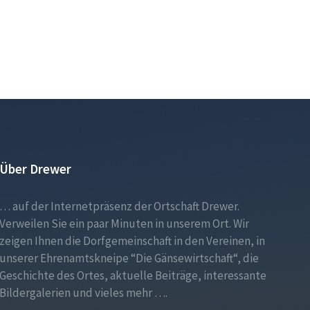
Über Drewer
… auf der Internetpräsenz der Ortschaft Drewer.
Verweilen Sie ein paar Minuten in unserem Ort. Wir
zeigen Ihnen die Dorfgemeinschaft in den Vereinen, in
unserer Ehrenamtskneipe “Die Gänsewirtschaft“, die
Geschichte des Ortes, aktuelle Beiträge, interessante
Bildergalerien und vieles mehr ….