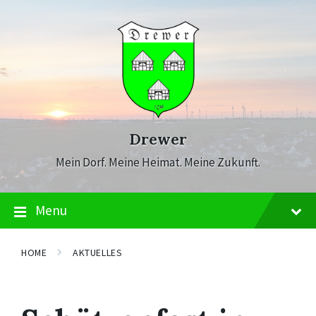
Skip
Skip
Skip
to
to
to
content
main
footer
navigation
Drewer
Mein Dorf. Meine Heimat. Meine Zukunft.
Menu
HOME
AKTUELLES