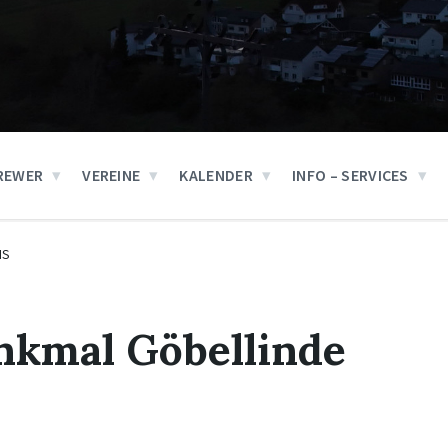
REWER
VEREINE
KALENDER
INFO – SERVICES
IS
nkmal Göbellinde