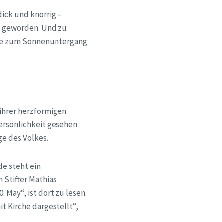
dick und knorrig –
rf geworden. Und zu
ie zum Sonnenuntergang
 ihrer herzförmigen
ersönlichkeit gesehen
ge des Volkes.
de
steht ein
h Stifter Mathias
 May“, ist dort zu lesen.
t Kirche dargestellt“,