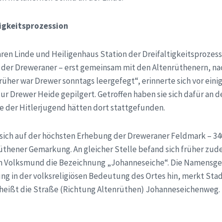
tigkeitsprozession
aren Linde und Heiligenhaus Station der Dreifaltigkeitsprozessi
 der Dreweraner – erst gemeinsam mit den Altenrüthenern, n
Früher war Drewer sonntags leergefegt“, erinnerte sich vor ein
zur Drewer Heide gepilgert. Getroffen haben sie sich dafür an d
e der Hitlerjugend hätten dort stattgefunden.
sich auf der höchsten Erhebung der Dreweraner Feldmark – 3
rüthener Gemarkung. An gleicher Stelle befand sich früher zu
 im Volksmund die Bezeichnung „Johanneseiche“. Die Namensge
g in der volksreligiösen Bedeutung des Ortes hin, merkt Sta
heißt die Straße (Richtung Altenrüthen) Johanneseichenweg.