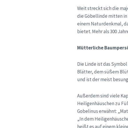
Weit streckt sich die ma
die
Göbellinde
mitten in
einem Naturdenkmal, d
bietet. Mehr als 300 Jahr
Mütterliche Baumpersö
Die Linde ist das Symbol
Blätter, dem süßem Blüt
und ist der meist besung
Außerdem sind viele Ka
Heiligenhäuschen zu Füße
Gobelinus erwähnt: „Math
„In dem Heiligenhäusche
heißt es auf einem klein