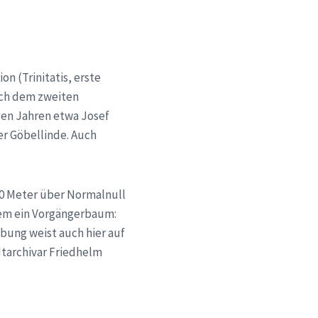
on (Trinitatis, erste
ach dem zweiten
igen Jahren etwa Josef
er
Göbellinde
. Auch
40 Meter über Normalnull
dem ein Vorgängerbaum:
bung weist auch hier auf
dtarchivar Friedhelm