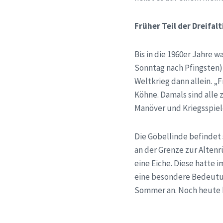
Früher Teil der Dreifal
Bis in die 1960er Jahre w
Sonntag nach Pfingsten)
Weltkrieg dann allein. „
Köhne. Damals sind alle 
Manöver und Kriegsspiel
Die
Göbellinde
befindet 
an der Grenze zur Alten
eine Eiche. Diese hatte
eine besondere Bedeutun
Sommer an. Noch heute 