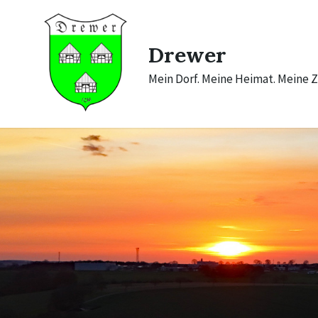
Skip
Skip
Skip
to
to
to
content
main
footer
navigation
Drewer
Mein Dorf. Meine Heimat. Meine Z