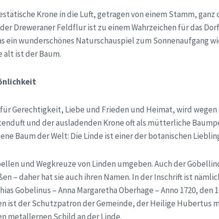
jestätische Krone in die Luft, getragen von einem Stamm, ganz 
 der Dreweraner Feldflur ist zu einem Wahrzeichen für das Do
as ein wunderschönes Naturschauspiel zum Sonnenaufgang w
e alt ist der Baum.
nlichkeit
 für Gerechtigkeit, Liebe und Frieden und Heimat, wird wegen
enduft und der ausladenden Krone oft als mütterliche Baump
ene Baum der Welt: Die Linde ist einer der botanischen Lieblin
pellen und Wegkreuze von Linden umgeben. Auch der
Göbellin
n – daher hat sie auch ihren Namen. In der Inschrift ist nämlic
ias Gobelinus – Anna Margaretha Oberhage – Anno 1720, den 10.
n ist der Schutzpatron der Gemeinde, der Heilige Hubertus mi
en metallernen Schild an der Linde.