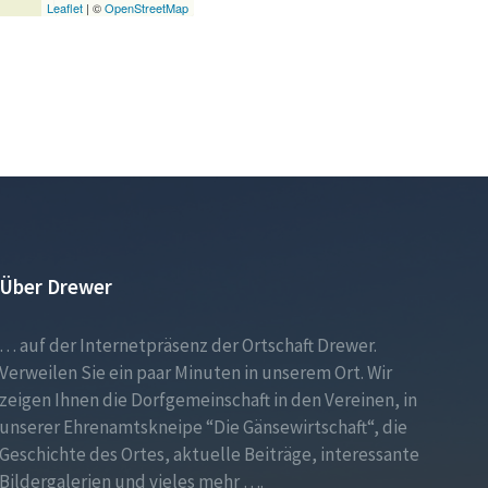
Leaflet
| ©
OpenStreetMap
Über Drewer
… auf der Internetpräsenz der Ortschaft Drewer.
Verweilen Sie ein paar Minuten in unserem Ort. Wir
zeigen Ihnen die Dorfgemeinschaft in den Vereinen, in
unserer Ehrenamtskneipe “Die Gänsewirtschaft“, die
Geschichte des Ortes, aktuelle Beiträge, interessante
Bildergalerien und vieles mehr ….