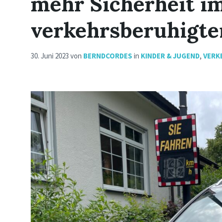
mehr Sicherheit i
verkehrsberuhigte
30. Juni 2023
von
BERNDCORDES
in
KINDER & JUGEND
,
VERK