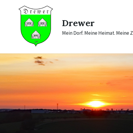
Skip
Skip
Skip
to
to
to
content
main
footer
navigation
Drewer
Mein Dorf. Meine Heimat. Meine Z