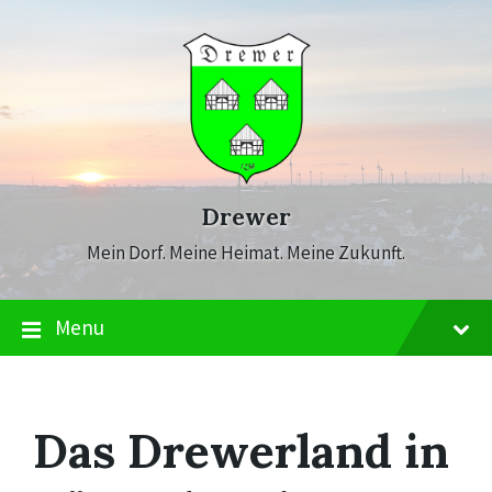
Skip
Skip
Skip
to
to
to
content
main
footer
navigation
Drewer
Mein Dorf. Meine Heimat. Meine Zukunft.
Menu
Das Drewerland in