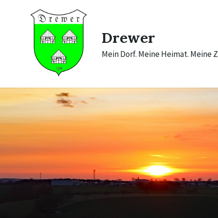
Skip
Skip
Skip
to
to
to
content
main
footer
navigation
Drewer
Mein Dorf. Meine Heimat. Meine Z