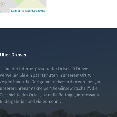
Leaflet
| ©
OpenStreetMap
Über Drewer
… auf der Internetpräsenz der Ortschaft Drewer.
Verweilen Sie ein paar Minuten in unserem Ort. Wir
zeigen Ihnen die Dorfgemeinschaft in den Vereinen, in
unserer Ehrenamtskneipe “Die Gänsewirtschaft“, die
Geschichte des Ortes, aktuelle Beiträge, interessante
Bildergalerien und vieles mehr ….