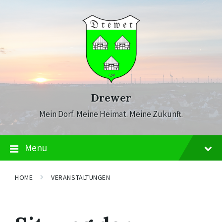
Skip
Skip
Skip
to
to
to
content
main
footer
navigation
Drewer
Mein Dorf. Meine Heimat. Meine Zukunft.
Menu
HOME
VERANSTALTUNGEN