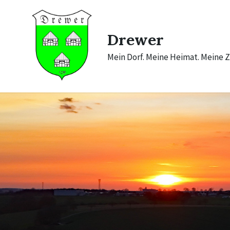
Skip
Skip
Skip
to
to
to
content
main
footer
navigation
Drewer
Mein Dorf. Meine Heimat. Meine Z