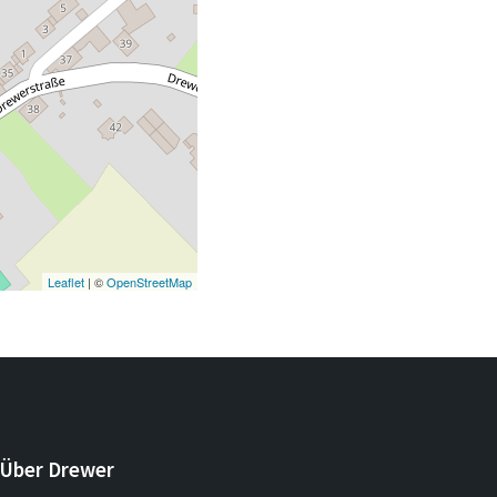
Leaflet
| ©
OpenStreetMap
Über Drewer