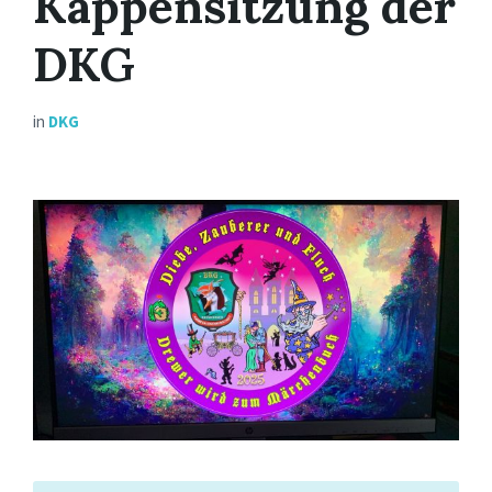
Kappensitzung der
DKG
in
DKG