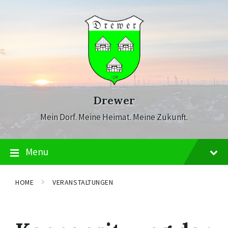
Skip
Skip
Skip
to
to
to
content
main
footer
navigation
Drewer
Mein Dorf. Meine Heimat. Meine Zukunft.
Menu
HOME
VERANSTALTUNGEN