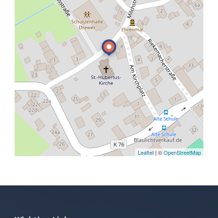
Leaflet
| ©
OpenStreetMap