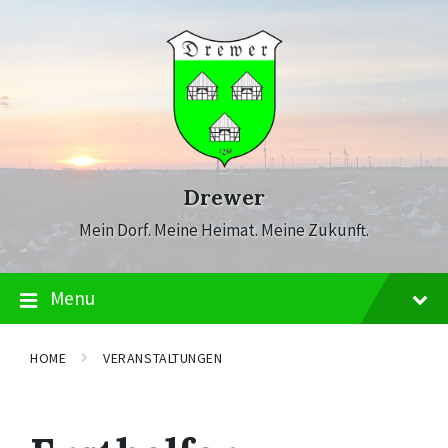
Skip
Skip
Skip
to
to
to
content
main
footer
navigation
Drewer
Mein Dorf. Meine Heimat. Meine Zukunft.
Menu
HOME
VERANSTALTUNGEN