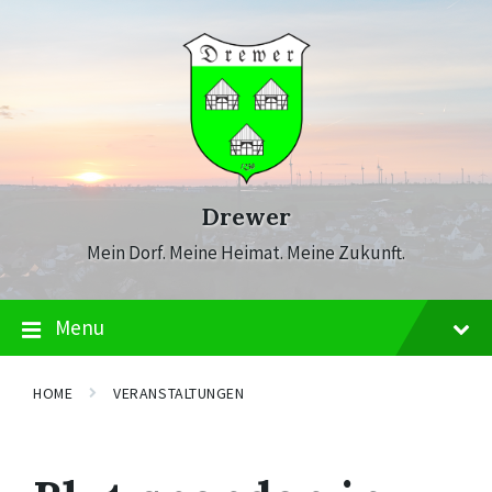
Skip
Skip
Skip
to
to
to
content
main
footer
navigation
Drewer
Mein Dorf. Meine Heimat. Meine Zukunft.
Menu
HOME
VERANSTALTUNGEN