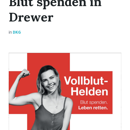
Blut spenden in
Drewer
in
DKG