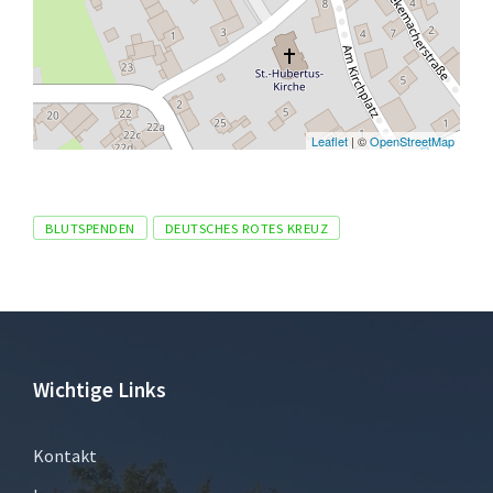
Leaflet
| ©
OpenStreetMap
Tags
BLUTSPENDEN
DEUTSCHES ROTES KREUZ
Wichtige Links
Kontakt