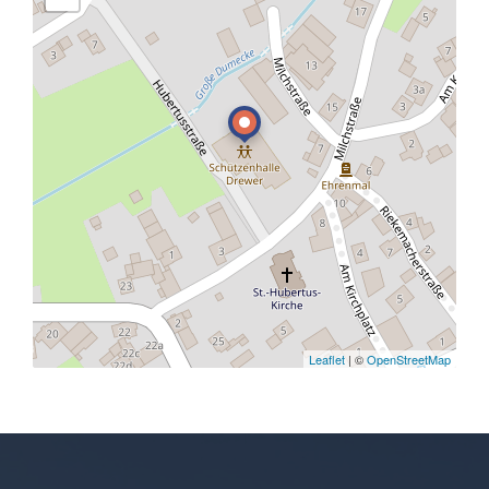
Leaflet
| ©
OpenStreetMap