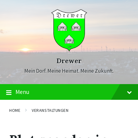
Skip
Skip
Skip
to
to
to
content
main
footer
navigation
Drewer
Mein Dorf. Meine Heimat. Meine Zukunft.
Menu
HOME
VERANSTALTUNGEN