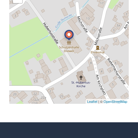
Leaflet
| ©
OpenStreetMap