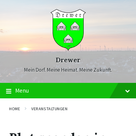
Skip
Skip
Skip
to
to
to
content
main
footer
navigation
Drewer
Mein Dorf. Meine Heimat. Meine Zukunft.
Menu
HOME
VERANSTALTUNGEN