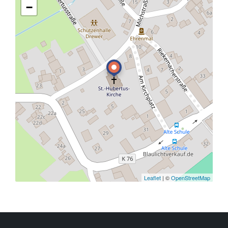
−
Leaflet
| ©
OpenStreetMap