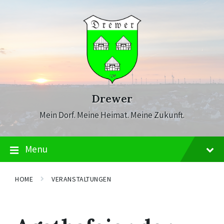
Skip
Skip
Skip
to
to
to
content
main
footer
navigation
Drewer
Mein Dorf. Meine Heimat. Meine Zukunft.
Menu
HOME
VERANSTALTUNGEN