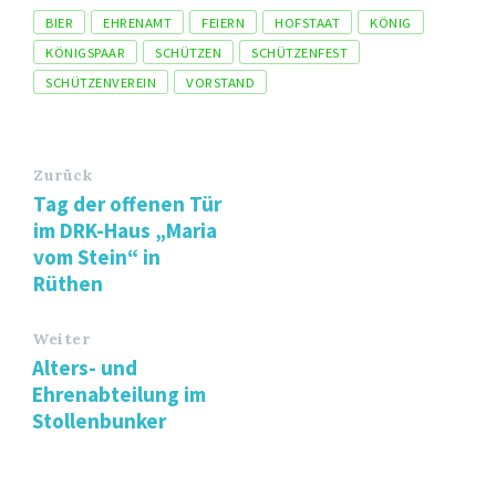
Tags
BIER
EHRENAMT
FEIERN
HOFSTAAT
KÖNIG
KÖNIGSPAAR
SCHÜTZEN
SCHÜTZENFEST
SCHÜTZENVEREIN
VORSTAND
Zurück
Tag der offenen Tür
im DRK-Haus „Maria
vom Stein“ in
Rüthen
Weiter
Alters- und
Ehrenabteilung im
Stollenbunker