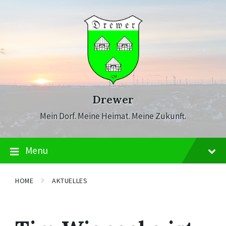
Skip
Skip
Skip
to
to
to
content
main
footer
navigation
Drewer
Mein Dorf. Meine Heimat. Meine Zukunft.
Menu
HOME
AKTUELLES