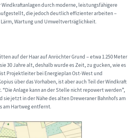
r Windkraftanlagen durch moderne, leistungsfähigere
fgestellt, die jedoch deutlich effizienter arbeiten –
f Lärm, Wartung und Umweltverträglichkeit.
itten auf der Haar auf Anröchter Grund – etwa 1.250 Meter
ie 30 Jahre alt, deshalb wurde es Zeit, zu gucken, wie es
 ist Projektleiter bei Energieplan Ost-West und
pius über das Vorhaben, ist aber auch Teil der Windkraft
. “Die Anlage kann an der Stelle nicht repowert werden”,
ird sie jetzt in der Nähe des alten Dreweraner Bahnhofs am
s am Hartweg entfernt.