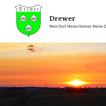
Skip
Skip
Skip
to
to
to
content
main
footer
navigation
Drewer
Mein Dorf. Meine Heimat. Meine Z