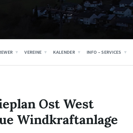
REWER
VEREINE
KALENDER
INFO – SERVICES
ieplan Ost West
eue Windkraftanlage