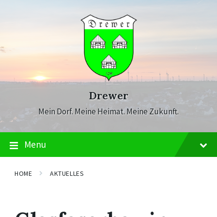
Skip
Skip
Skip
to
to
to
content
main
footer
navigation
Drewer
Mein Dorf. Meine Heimat. Meine Zukunft.
Menu
HOME
AKTUELLES