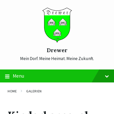
Skip
Skip
Skip
to
to
to
content
main
footer
navigation
Drewer
Mein Dorf. Meine Heimat. Meine Zukunft.
Menu
HOME
GALERIEN