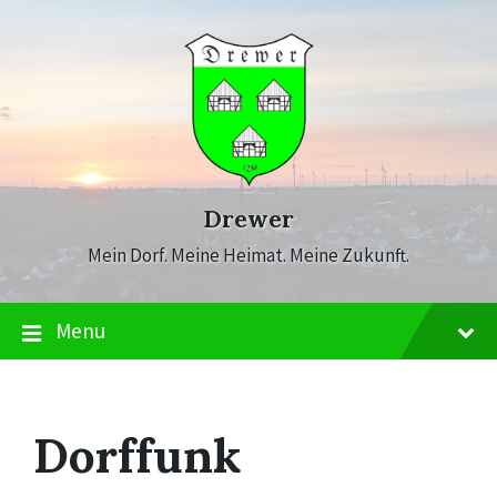
Skip
Skip
Skip
to
to
to
content
main
footer
navigation
Drewer
Mein Dorf. Meine Heimat. Meine Zukunft.
Menu
Dorffunk