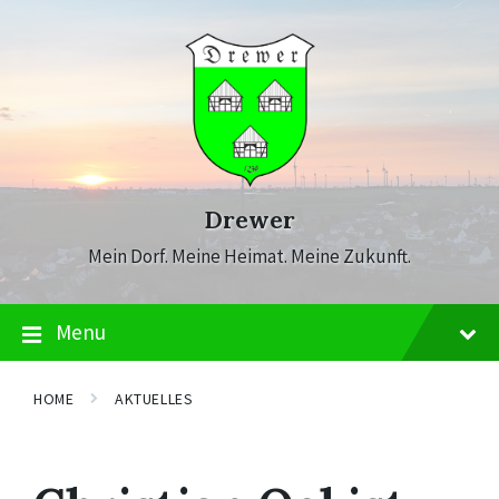
Skip
Skip
Skip
to
to
to
content
main
footer
navigation
Drewer
Mein Dorf. Meine Heimat. Meine Zukunft.
Menu
HOME
AKTUELLES