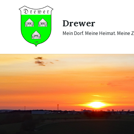
Skip
Skip
Skip
to
to
to
content
main
footer
navigation
Drewer
Mein Dorf. Meine Heimat. Meine Z